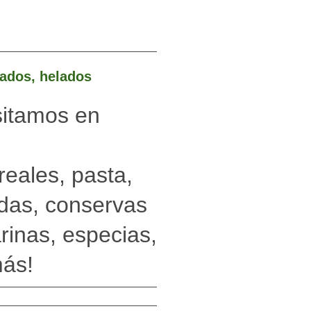
rados, helados
sitamos en
pensas :
pasta,
bidas, conservas
rinas, especias,
más!