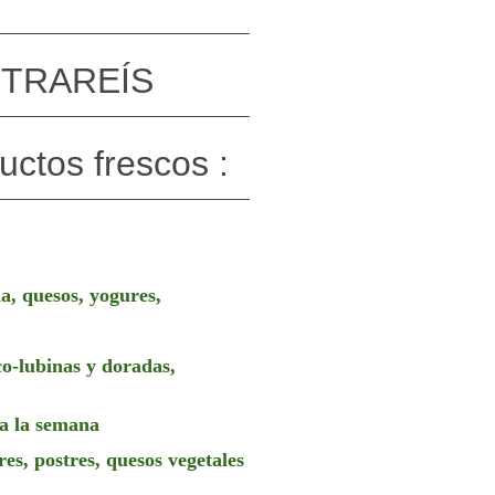
NTRAREÍS
ctos frescos :
da, quesos, yogures,
co-lubinas y doradas,
 a la semana
res, postres, quesos vegetales